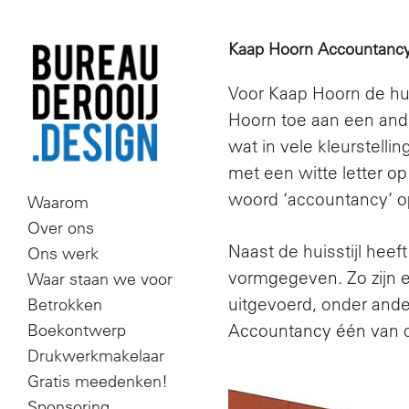
Kaap Hoorn Accountanc
Voor Kaap Hoorn de hui
Hoorn toe aan een ande
wat in vele kleurstellin
met een witte letter op
woord ‘accountancy’ op 
Skip
Waarom
to
Over ons
Naast de huisstijl hee
Ons werk
content
vormgegeven. Zo zijn 
Waar staan we voor
uitgevoerd, onder and
Betrokken
Boekontwerp
Accountancy één van d
Drukwerkmakelaar
Gratis meedenken!
Sponsoring